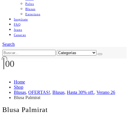
Polos
Blusas
Enterizos
Inspírate
FAQ
Jeans
Casacas
Search
0
0
Home
Shop
Blusas
,
OFERTAS!
,
Blusas
,
Hasta 30% off.
,
Verano 26
Blusa Palmirat
Blusa Palmirat