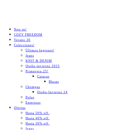
New in!
COZY FREEDOM
Verano 26
Colecciones!
Últimos Ingresos!
Jeans
KNIT & DENIM
Otoño-invierno 2025
Primavera 25!
Casacas
Blusas
Chompas
Otoño-Invierno 24
Polos
Enterizos
Ofertas
Hasta 50% off.
Hasta 40% off.
Hasta 30% off.
Jeans