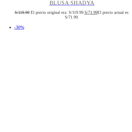
BLUSA SHADYA
S/
119.99
El precio original era: S/119.99.
S/
71.99
El precio actual es:
S/71.99.
-30%