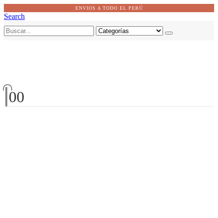
ENVIOS A TODO EL PERÚ
Search
0
0